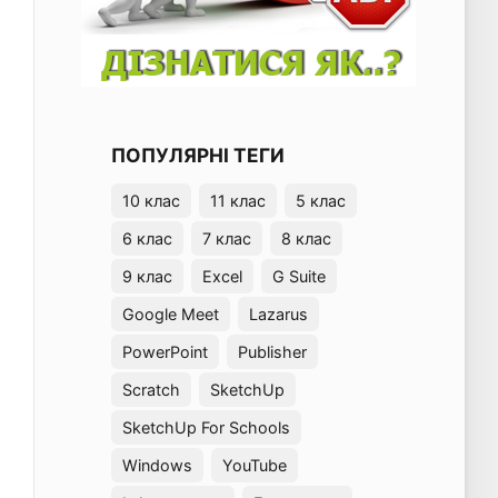
ПОПУЛЯРНІ ТЕГИ
10 клас
11 клас
5 клас
6 клас
7 клас
8 клас
9 клас
Excel
G Suite
Google Meet
Lazarus
PowerPoint
Publisher
Scratch
SketchUp
SketchUp For Schools
Windows
YouTube