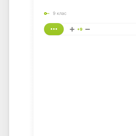
9 клас
+9