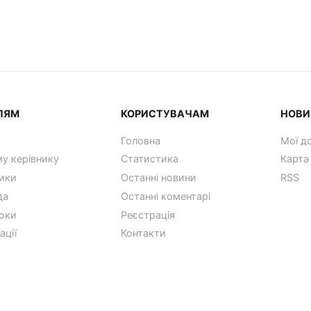
ЛЯМ
КОРИСТУВАЧАМ
НОВИ
Головна
Мої д
у керівнику
Статистика
Карта
ики
Останні новини
RSS
да
Останні коментарі
оки
Реєстрація
ації
Контакти