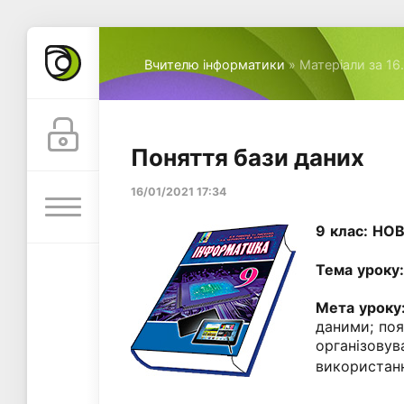
Вчителю інформатики
» Матеріали за 16
Поняття бази даних
16/01/2021 17:34
9 клас: Н
Тема уроку
Мета уроку
даними; поя
організовув
використанн