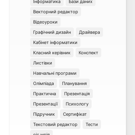
Інформатика
Бази даних
Векторний редактор
Відеоуроки
Графічний дизайн
Драйвера
Кабінет інформатики
Класний керівник
Конспект
Листівки
Навчальні програми
Олімпіада
Планування
Практична
Презентація
Презентації
Психологу
Підручник
Сертифікат
Текстовий редактор
Тести
оіс мрія