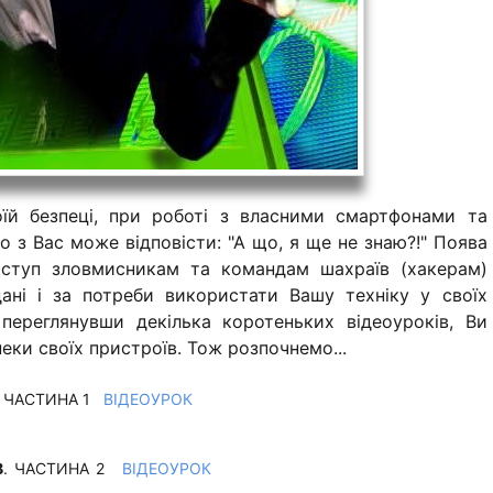
їй безпеці, при роботі з власними смартфонами та
 з Вас може відповісти: "А що, я ще не знаю?!" Поява
доступ зловмисникам та командам шахраїв (хакерам)
дані і за потреби використати Вашу техніку у своїх
, переглянувши декілька коротеньких відеоуроків, Ви
еки своїх пристроїв. Тож розпочнемо...
. ЧАСТИНА 1
ВІДЕОУРОК
В
. ЧАСТИНА 2
ВІДЕОУРОК