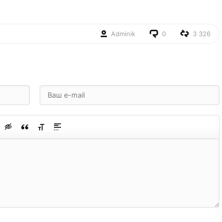
Adminik
0
3 326