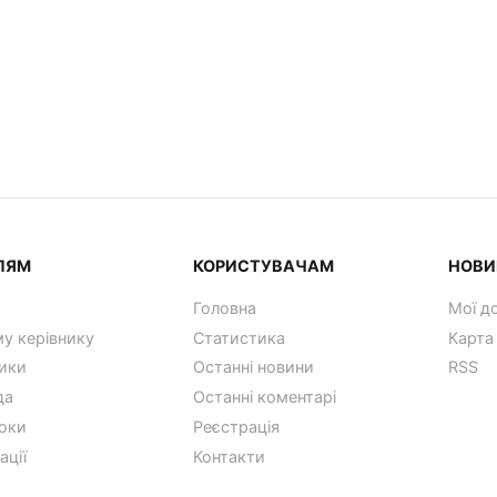
ЛЯМ
КОРИСТУВАЧАМ
НОВИ
Головна
Мої д
у керівнику
Статистика
Карта
ики
Останні новини
RSS
да
Останні коментарі
оки
Реєстрація
ації
Контакти