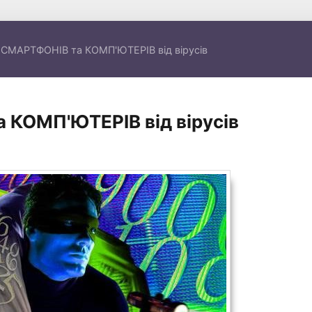
 СМАРТФОНІВ та КОМП'ЮТЕРІВ від вірусів
 КОМП'ЮТЕРІВ від вірусів