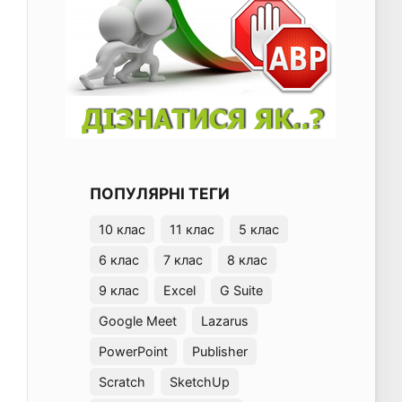
ПОПУЛЯРНІ ТЕГИ
10 клас
11 клас
5 клас
6 клас
7 клас
8 клас
9 клас
Excel
G Suite
Google Meet
Lazarus
PowerPoint
Publisher
Scratch
SketchUp