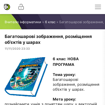
Вчителю інформатики
»
6 клас
» Багатошарові зображення, 
Багатошарові зображення, розміщення
об’єктів у шарах
11/11/2020 23:33
6 клас: НОВА
ПРОГРАМА
Тема уроку
:
Багатошарові
зображення, розміщення
об’єктів у шарах.
Мета уроку:
познайомити учнів з поняттям шару у векторній