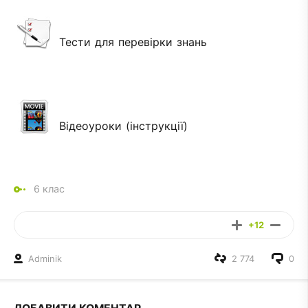
Тести для перевірки знань
Відеоуроки (інструкції)
6 клас
+12
Adminik
2 774
0