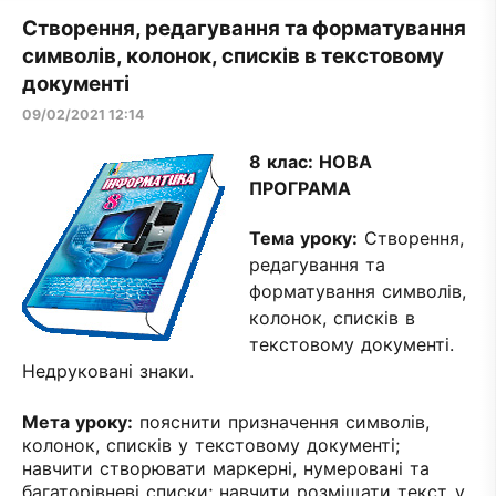
Створення, редагування та форматування
символів, колонок, списків в текстовому
документі
09/02/2021 12:14
8 клас:
НОВА
ПРОГРАМА
Тема уроку:
Створення,
редагування та
форматування символів,
колонок, списків в
текстовому документі.
Недруковані знаки.
Мета уроку:
пояснити призначення символів,
колонок, списків у текстовому документі;
навчити створювати маркерні, нумеровані та
багаторівневі списки; навчити розміщати текст у