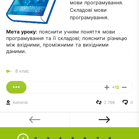
мови програмування.
Складові мови
програмування.
Мета уроку:
пояснити учням поняття мови
програмування та її складові; пояснити різницю
між вхідними, проміжними та вихідними
даними.
8 клас
+12
Adminik
2 798
0
1
2
3
4
5
6
7
8