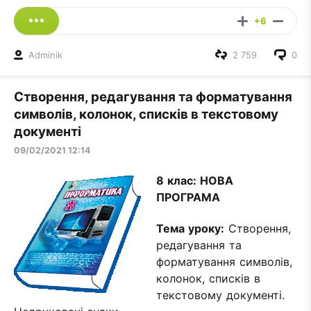
+6
Adminik
2 759
0
Створення, редагування та форматування
символів, колонок, списків в текстовому
документі
09/02/2021 12:14
8 клас:
НОВА
ПРОГРАМА
Тема уроку:
Створення,
редагування та
форматування символів,
колонок, списків в
текстовому документі.