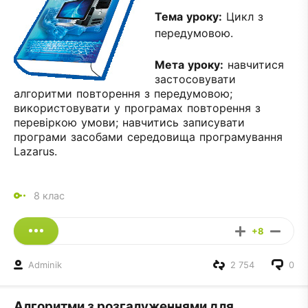
Тема уроку:
Цикл з
передумовою.
Мета уроку:
навчитися
застосовувати
алгоритми повторення з передумовою;
використовувати у програмах повторення з
перевіркою умови; навчитись записувати
програми засобами середовища програмування
Lazarus.
8 клас
+8
Adminik
2 754
0
Алгоритми з розгалуженнями для