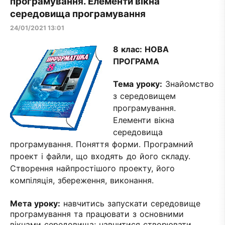
програмування. Елементи вікна
середовища програмування
24/01/2021 13:01
8 клас:
НОВА
ПРОГРАМА
Тема уроку:
Знайомство
з середовищем
програмування.
Елементи вікна
середовища
програмування. Поняття форми. Програмний
проект і файли, що входять до його складу.
Створення найпростішого проекту, його
компіляція, збереження, виконання.
Мета уроку:
навчитись запускати середовище
програмування та працювати з основними
вікнами середовища; навчитися створювати,