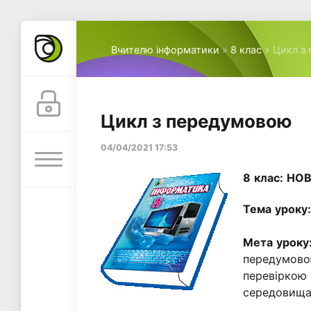
Вчителю інформатики
»
8 клас
» Цикл з
Цикл з передумовою
04/04/2021 17:53
8 клас:
НОВ
Тема уроку
Мета уроку
передумово
перевіркою
середовища