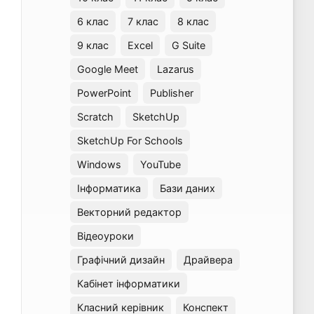
6 клас
7 клас
8 клас
9 клас
Excel
G Suite
Google Meet
Lazarus
PowerPoint
Publisher
Scratch
SketchUp
SketchUp For Schools
Windows
YouTube
Інформатика
Бази даних
Векторний редактор
Відеоуроки
Графічний дизайн
Драйвера
Кабінет інформатики
Класний керівник
Конспект