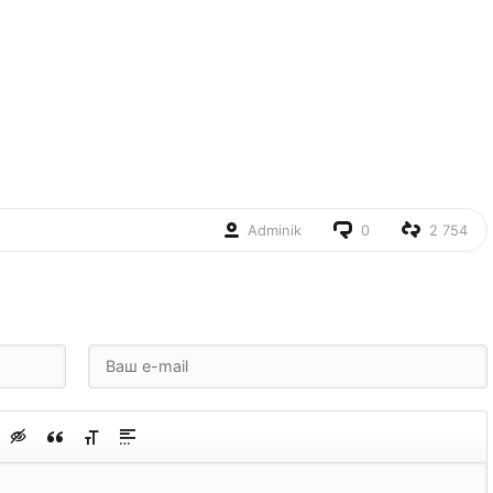
Adminik
0
2 754